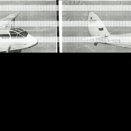
░░░░░░░░░░░░░░░░░░░░░░░░░░░░░░░░░░░░░░░░░░░░
▓▓▓▓▓▓▓▓▓▓▓▓▓▓▓▓▓▓▓▓▓▓▓▓▓▓▓▓▓▓▓▓▓▓▓▓▓▓▓▓▓▓▓▓
▒▒▒▒▒▒▒▒▒▒▒▒▒▒▒▒▒▒▒▒▒▒▒▒▒▒▒▒▒▒▒▒▒▒▒▒▒▒▒▒▒▒▒▒
░░░░░░░░░░░░░░░░░░░░░░░░░░░░░░░░░░░░░░░░░░░░
▓▓▓▓▓▓▓▓▓▓▓▓▓▓▓▓▓▓▓▓▓▓▓▓▓▓▓▓▓▓▓▓▓▓▓▓▓▓▓▓▓▓▓▓
▒▒▒▒▒▒▒▒▒▒▒▒▒▒▒▒▒▒▒▒▒▒▒▒▒▒▒▒▒▒▒▒▒▒▒▒▒▒▒▒▒▒▒▒
░░░░░░░░░░░░░░░░░░░░░░░░░░░░░░░░░░░░░░░░░░░░
▓▓▓▓▓▓▓▓▓▓▓▓▓▓▓▓▓▓▓▓▓▓▓▓▓▓▓▓▓▓▓▓▓▓▓▓▓▓▓▓▓▓▓▓
▒▒▒▒▒▒▒▒▒▒▒▒▒▒▒▒▒▒▒▒▒▒▒▒▒▒▒▒▒▒▒▒▒▒▒▒▒▒▒▒▒▒▒▒
░░░░░░░░░░░░░░░░░░░░░░░░░░░░░░░░░░░░░░░░░░░░