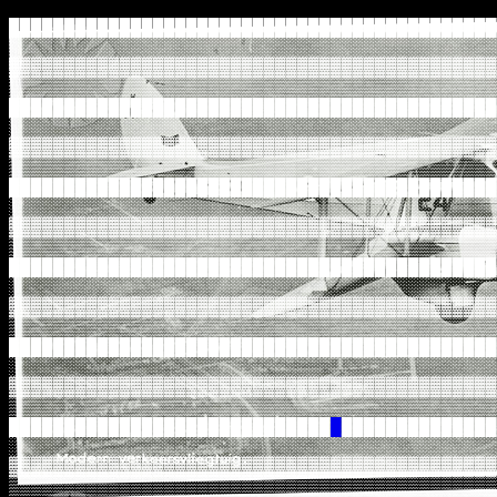
████████████████████████████████████████████
░░░░░░░░░░░░░░░░░░░░░░░░░░░░░░░░░░░░░░░░░░░░
▓▓▓▓▓▓▓▓▓▓▓▓▓▓▓▓▓▓▓▓▓▓▓▓▓▓▓▓▓▓▓▓▓▓▓▓▓▓▓▓▓▓▓▓
▒▒▒▒▒▒▒▒▒▒▒▒▒▒▒▒▒▒▒▒▒▒▒▒▒▒▒▒▒▒▒▒▒▒▒▒▒▒▒▒▒▒▒▒
████████████████████████████████████████████
░░░░░░░░░░░░░░░░░░░░░░░░░░░░░░░░░░░░░░░░░░░░
▓▓▓▓▓▓▓▓▓▓▓▓▓▓▓▓▓▓▓▓▓▓▓▓▓▓▓▓▓▓▓▓▓▓▓▓▓▓▓▓▓▓▓▓
▒▒▒▒▒▒▒▒▒▒▒▒▒▒▒▒▒▒▒▒▒▒▒▒▒▒▒▒▒▒▒▒▒▒▒▒▒▒▒▒▒▒▒▒
████████████████████████████████████████████
░░░░░░░░░░░░░░░░░░░░░░░░░░░░░░░░░░░░░░░░░░░░
▓▓▓▓▓▓▓▓▓▓▓▓▓▓▓▓▓▓▓▓▓▓▓▓▓▓▓▓▓▓▓▓▓▓▓▓▓▓▓▓▓▓▓▓
▒▒▒▒▒▒▒▒▒▒▒▒▒▒▒▒▒▒▒▒▒▒▒▒▒▒▒▒▒▒▒▒▒▒▒▒▒▒▒▒▒▒▒▒
████████████████████████████████████████████
░░░░░░░░░░░░░░░░░░░░░░░░░░░░░░░░░░░░░░░░░░░░
▓▓▓▓▓▓▓▓▓▓▓▓▓▓▓▓▓▓▓▓▓▓▓▓▓▓▓▓▓▓▓▓▓▓▓▓▓▓▓▓▓▓▓▓
▒▒▒▒▒▒▒▒▒▒▒▒▒▒▒▒▒▒▒▒▒▒▒▒▒▒▒▒▒▒▒▒▒▒▒▒▒▒▒▒▒▒▒▒
████████████████████████████████████████████
░░░░░░░░░░░░░░░░░░░░░░░░░░░░░░░░░░░░░░░░░░░░
▓▓▓▓▓▓▓▓▓▓▓▓▓▓▓▓▓▓▓▓▓▓▓▓▓▓▓▓▓▓▓▓▓▓▓▓▓▓▓▓▓▓▓▓
▒▒▒▒▒▒▒▒▒▒▒▒▒▒▒▒▒▒▒▒▒▒▒▒▒▒▒▒▒▒▒▒▒▒▒▒▒▒▒▒▒▒▒▒
█████████████████████████████
█
██████████████
░░░░░░░░░░░░░░░░░░░░░░░░░░░░░░░░░░░░░░░░░░░░
▓▓▓▓▓▓▓▓▓▓▓▓▓▓▓▓▓▓▓▓▓▓▓▓▓▓▓▓▓▓▓▓▓▓▓▓▓▓▓▓▓▓▓▓
▒▒▒▒▒▒▒▒▒▒▒▒▒▒▒▒▒▒▒▒▒▒▒▒▒▒▒▒▒▒▒▒▒▒▒▒▒▒▒▒▒▒▒▒