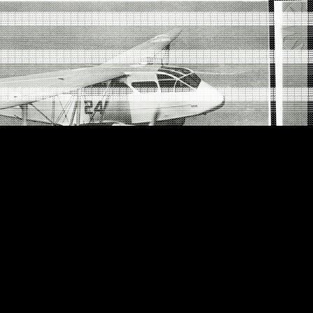
░░░░░░░░░░░░░░░░░░░░░░░░░░░░░░░░░░░░░░░░░░░░░
▓▓▓▓▓▓▓▓▓▓▓▓▓▓▓▓▓▓▓▓▓▓▓▓▓▓▓▓▓▓▓▓▓▓▓▓▓▓▓▓▓▓▓▓▓
▒▒▒▒▒▒▒▒▒▒▒▒▒▒▒▒▒▒▒▒▒▒▒▒▒▒▒▒▒▒▒▒▒▒▒▒▒▒▒▒▒▒▒▒▒
░░░░░░░░░░░░░░░░░░░░░░░░░░░░░░░░░░░░░░░░░░░░░
▓▓▓▓▓▓▓▓▓▓▓▓▓▓▓▓▓▓▓▓▓▓▓▓▓▓▓▓▓▓▓▓▓▓▓▓▓▓▓▓▓▓▓▓▓
▒▒▒▒▒▒▒▒▒▒▒▒▒▒▒▒▒▒▒▒▒▒▒▒▒▒▒▒▒▒▒▒▒▒▒▒▒▒▒▒▒▒▒▒▒
░░░░░░░░░░░░░░░░░░░░░░░░░░░░░░░░░░░░░░░░░░░░░
▓▓▓▓▓▓▓▓▓▓▓▓▓▓▓▓▓▓▓▓▓▓▓▓▓▓▓▓▓▓▓▓▓▓▓▓▓▓▓▓▓▓▓▓▓
▒▒▒▒▒▒▒▒▒▒▒▒▒▒▒▒▒▒▒▒▒▒▒▒▒▒▒▒▒▒▒▒▒▒▒▒▒▒▒▒▒▒▒▒▒
░░░░░░░░░░░░░░░░░░░░░░░░░░░░░░░░░░░░░░░░░░░░░