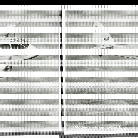
████████████████████████████████████████████
░░░░░░░░░░░░░░░░░░░░░░░░░░░░░░░░░░░░░░░░░░░░
▓▓▓▓▓▓▓▓▓▓▓▓▓▓▓▓▓▓▓▓▓▓▓▓▓▓▓▓▓▓▓▓▓▓▓▓▓▓▓▓▓▓▓▓
▒▒▒▒▒▒▒▒▒▒▒▒▒▒▒▒▒▒▒▒▒▒▒▒▒▒▒▒▒▒▒▒▒▒▒▒▒▒▒▒▒▒▒▒
████████████████████████████████████████████
░░░░░░░░░░░░░░░░░░░░░░░░░░░░░░░░░░░░░░░░░░░░
▓▓▓▓▓▓▓▓▓▓▓▓▓▓▓▓▓▓▓▓▓▓▓▓▓▓▓▓▓▓▓▓▓▓▓▓▓▓▓▓▓▓▓▓
▒▒▒▒▒▒▒▒▒▒▒▒▒▒▒▒▒▒▒▒▒▒▒▒▒▒▒▒▒▒▒▒▒▒▒▒▒▒▒▒▒▒▒▒
████████████████████████████████████████████
░░░░░░░░░░░░░░░░░░░░░░░░░░░░░░░░░░░░░░░░░░░░
▓▓▓▓▓▓▓▓▓▓▓▓▓▓▓▓▓▓▓▓▓▓▓▓▓▓▓▓▓▓▓▓▓▓▓▓▓▓▓▓▓▓▓▓
▒▒▒▒▒▒▒▒▒▒▒▒▒▒▒▒▒▒▒▒▒▒▒▒▒▒▒▒▒▒▒▒▒▒▒▒▒▒▒▒▒▒▒▒
████████████████████████████████████████████
░░░░░░░░░░░░░░░░░░░░░░░░░░░░░░░░░░░░░░░░░░░░
▓▓▓▓▓▓▓▓▓▓▓▓▓▓▓▓▓▓▓▓▓▓▓▓▓▓▓▓▓▓▓▓▓▓▓▓▓▓▓▓▓▓▓▓
▒▒▒▒▒▒▒▒▒▒▒▒▒▒▒▒▒▒▒▒▒▒▒▒▒▒▒▒▒▒▒▒▒▒▒▒▒▒▒▒▒▒▒▒
████████████████████████████████████████████
░░░░░░░░░░░░░░░░░░░░░░░░░░░░░░░░░░░░░░░░░░░░
▓▓▓▓▓▓▓▓▓▓▓▓▓▓▓▓▓▓▓▓▓▓▓▓▓▓▓▓▓▓▓▓▓▓▓▓▓▓▓▓▓▓▓▓
▒▒▒▒▒▒▒▒▒▒▒▒▒▒▒▒▒▒▒▒▒▒▒▒▒▒▒▒▒▒▒▒▒▒▒▒▒▒▒▒▒▒▒▒
████████████████████████████████████████████
░░░░░░░░░░░░░░░░░░░░░░░░░░░░░░░░░░░░░░░░░░░░
▓▓▓▓▓▓▓▓▓▓▓▓▓▓▓▓▓▓▓▓▓▓▓▓▓▓▓▓▓▓▓▓▓▓▓▓▓▓▓▓▓▓▓▓
▒▒▒▒▒▒▒▒▒▒▒▒▒▒▒▒▒▒▒▒▒▒▒▒▒▒▒▒▒▒▒▒▒▒▒▒▒▒▒▒▒▒▒▒