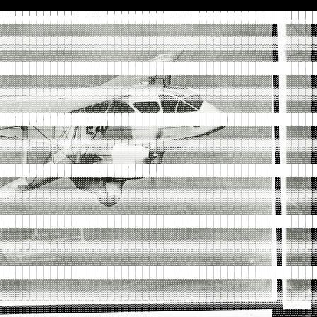
█████████████████████████████████████████████
░░░░░░░░░░░░░░░░░░░░░░░░░░░░░░░░░░░░░░░░░░░░░
▓▓▓▓▓▓▓▓▓▓▓▓▓▓▓▓▓▓▓▓▓▓▓▓▓▓▓▓▓▓▓▓▓▓▓▓▓▓▓▓▓▓▓▓▓
▒▒▒▒▒▒▒▒▒▒▒▒▒▒▒▒▒▒▒▒▒▒▒▒▒▒▒▒▒▒▒▒▒▒▒▒▒▒▒▒▒▒▒▒▒
█████████████████████████████████████████████
░░░░░░░░░░░░░░░░░░░░░░░░░░░░░░░░░░░░░░░░░░░░░
▓▓▓▓▓▓▓▓▓▓▓▓▓▓▓▓▓▓▓▓▓▓▓▓▓▓▓▓▓▓▓▓▓▓▓▓▓▓▓▓▓▓▓▓▓
▒▒▒▒▒▒▒▒▒▒▒▒▒▒▒▒▒▒▒▒▒▒▒▒▒▒▒▒▒▒▒▒▒▒▒▒▒▒▒▒▒▒▒▒▒
█████████████████████████████████████████████
░░░░░░░░░░░░░░░░░░░░░░░░░░░░░░░░░░░░░░░░░░░░░
▓▓▓▓▓▓▓▓▓▓▓▓▓▓▓▓▓▓▓▓▓▓▓▓▓▓▓▓▓▓▓▓▓▓▓▓▓▓▓▓▓▓▓▓▓
▒▒▒▒▒▒▒▒▒▒▒▒▒▒▒▒▒▒▒▒▒▒▒▒▒▒▒▒▒▒▒▒▒▒▒▒▒▒▒▒▒▒▒▒▒
█████████████████████████████████████████████
░░░░░░░░░░░░░░░░░░░░░░░░░░░░░░░░░░░░░░░░░░░░░
▓▓▓▓▓▓▓▓▓▓▓▓▓▓▓▓▓▓▓▓▓▓▓▓▓▓▓▓▓▓▓▓▓▓▓▓▓▓▓▓▓▓▓▓▓
▒▒▒▒▒▒▒▒▒▒▒▒▒▒▒▒▒▒▒▒▒▒▒▒▒▒▒▒▒▒▒▒▒▒▒▒▒▒▒▒▒▒▒▒▒
█████████████████████████████████████████████
░░░░░░░░░░░░░░░░░░░░░░░░░░░░░░░░░░░░░░░░░░░░░
▓▓▓▓▓▓▓▓▓▓▓▓▓▓▓▓▓▓▓▓▓▓▓▓▓▓▓▓▓▓▓▓▓▓▓▓▓▓▓▓▓▓▓▓▓
▒▒▒▒▒▒▒▒▒▒▒▒▒▒▒▒▒▒▒▒▒▒▒▒▒▒▒▒▒▒▒▒▒▒▒▒▒▒▒▒▒▒▒▒▒
█████████████████████████████████████████████
░░░░░░░░░░░░░░░░░░░░░░░░░░░░░░░░░░░░░░░░░░░░░
▓▓▓▓▓▓▓▓▓▓▓▓▓▓▓▓▓▓▓▓▓▓▓▓▓▓▓▓▓▓▓▓▓▓▓▓▓▓▓▓▓▓▓▓▓
▒▒▒▒▒▒▒▒▒▒▒▒▒▒▒▒▒▒▒▒▒▒▒▒▒▒▒▒▒▒▒▒▒▒▒▒▒▒▒▒▒▒▒▒▒