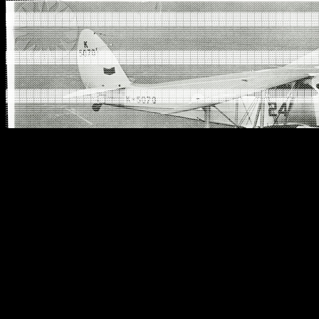
░░░░░░░░░░░░░░░░░░░░░░░░░░░░░░░░░░░░░░░░░░░░
▓▓▓▓▓▓▓▓▓▓▓▓▓▓▓▓▓▓▓▓▓▓▓▓▓▓▓▓▓▓▓▓▓▓▓▓▓▓▓▓▓▓▓▓
▒▒▒▒▒▒▒▒▒▒▒▒▒▒▒▒▒▒▒▒▒▒▒▒▒▒▒▒▒▒▒▒▒▒▒▒▒▒▒▒▒▒▒▒
░░░░░░░░░░░░░░░░░░░░░░░░░░░░░░░░░░░░░░░░░░░░
▓▓▓▓▓▓▓▓▓▓▓▓▓▓▓▓▓▓▓▓▓▓▓▓▓▓▓▓▓▓▓▓▓▓▓▓▓▓▓▓▓▓▓▓
▒▒▒▒▒▒▒▒▒▒▒▒▒▒▒▒▒▒▒▒▒▒▒▒▒▒▒▒▒▒▒▒▒▒▒▒▒▒▒▒▒▒▒▒
░░░░░░░░░░░░░░░░░░░░░░░░░░░░░░░░░░░░░░░░░░░░
▓▓▓▓▓▓▓▓▓▓▓▓▓▓▓▓▓▓▓▓▓▓▓▓▓▓▓▓▓▓▓▓▓▓▓▓▓▓▓▓▓▓▓▓
▒▒▒▒▒▒▒▒▒▒▒▒▒▒▒▒▒▒▒▒▒▒▒▒▒▒▒▒▒▒▒▒▒▒▒▒▒▒▒▒▒▒▒▒
░░░░░░░░░░░░░░░░░░░░░░░░░░░░░░░░░░░░░░░░░░░░