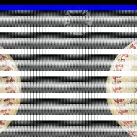
████████████████████████████████████████████
░░░░░░░░░░░░░░░░░░░░░░░░░░░░░░░░░░░░░░░░░░░░
▓▓▓▓▓▓▓▓▓▓▓▓▓▓▓▓▓▓▓▓▓▓▓▓▓▓▓▓▓▓▓▓▓▓▓▓▓▓▓▓▓▓▓▓
▒▒▒▒▒▒▒▒▒▒▒▒▒▒▒▒▒▒▒▒▒▒▒▒▒▒▒▒▒▒▒▒▒▒▒▒▒▒▒▒▒▒▒▒
████████████████████████████████████████████
░░░░░░░░░░░░░░░░░░░░░░░░░░░░░░░░░░░░░░░░░░░░
▓▓▓▓▓▓▓▓▓▓▓▓▓▓▓▓▓▓▓▓▓▓▓▓▓▓▓▓▓▓▓▓▓▓▓▓▓▓▓▓▓▓▓▓
▒▒▒▒▒▒▒▒▒▒▒▒▒▒▒▒▒▒▒▒▒▒▒▒▒▒▒▒▒▒▒▒▒▒▒▒▒▒▒▒▒▒▒▒
████████████████████████████████████████████
░░░░░░░░░░░░░░░░░░░░░░░░░░░░░░░░░░░░░░░░░░░░
▓▓▓▓▓▓▓▓▓▓▓▓▓▓▓▓▓▓▓▓▓▓▓▓▓▓▓▓▓▓▓▓▓▓▓▓▓▓▓▓▓▓▓▓
▒▒▒▒▒▒▒▒▒▒▒▒▒▒▒▒▒▒▒▒▒▒▒▒▒▒▒▒▒▒▒▒▒▒▒▒▒▒▒▒▒▒▒▒
████████████████████████████████████████████
░░░░░░░░░░░░░░░░░░░░░░░░░░░░░░░░░░░░░░░░░░░░
▓▓▓▓▓▓▓▓▓▓▓▓▓▓▓▓▓▓▓▓▓▓▓▓▓▓▓▓▓▓▓▓▓▓▓▓▓▓▓▓▓▓▓▓
▒▒▒▒▒▒▒▒▒▒▒▒▒▒▒▒▒▒▒▒▒▒▒▒▒▒▒▒▒▒▒▒▒▒▒▒▒▒▒▒▒▒▒▒
████████████████████████████████████████████
░░░░░░░░░░░░░░░░░░░░░░░░░░░░░░░░░░░░░░░░░░░░
▓▓▓▓▓▓▓▓▓▓▓▓▓▓▓▓▓▓▓▓▓▓▓▓▓▓▓▓▓▓▓▓▓▓▓▓▓▓▓▓▓▓▓▓
▒▒▒▒▒▒▒▒▒▒▒▒▒▒▒▒▒▒▒▒▒▒▒▒▒▒▒▒▒▒▒▒▒▒▒▒▒▒▒▒▒▒▒▒
████████████████████████████████████████████
░░░░░░░░░░░░░░░░░░░░░░░░░░░░░░░░░░░░░░░░░░░░
▓▓▓▓▓▓▓▓▓▓▓▓▓▓▓▓▓▓▓▓▓▓▓▓▓▓▓▓▓▓▓▓▓▓▓▓▓▓▓▓▓▓▓▓
▒▒▒▒▒▒▒▒▒▒▒▒▒▒▒▒▒▒▒▒▒▒▒▒▒▒▒▒▒▒▒▒▒▒▒▒▒▒▒▒▒▒▒▒