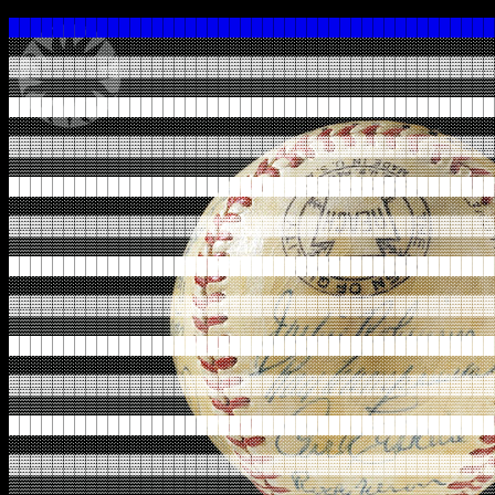
████████████████████████████████████████████
░░░░░░░░░░░░░░░░░░░░░░░░░░░░░░░░░░░░░░░░░░░░
▓▓▓▓▓▓▓▓▓▓▓▓▓▓▓▓▓▓▓▓▓▓▓▓▓▓▓▓▓▓▓▓▓▓▓▓▓▓▓▓▓▓▓▓
▒▒▒▒▒▒▒▒▒▒▒▒▒▒▒▒▒▒▒▒▒▒▒▒▒▒▒▒▒▒▒▒▒▒▒▒▒▒▒▒▒▒▒▒
████████████████████████████████████████████
░░░░░░░░░░░░░░░░░░░░░░░░░░░░░░░░░░░░░░░░░░░░
▓▓▓▓▓▓▓▓▓▓▓▓▓▓▓▓▓▓▓▓▓▓▓▓▓▓▓▓▓▓▓▓▓▓▓▓▓▓▓▓▓▓▓▓
▒▒▒▒▒▒▒▒▒▒▒▒▒▒▒▒▒▒▒▒▒▒▒▒▒▒▒▒▒▒▒▒▒▒▒▒▒▒▒▒▒▒▒▒
████████████████████████████████████████████
░░░░░░░░░░░░░░░░░░░░░░░░░░░░░░░░░░░░░░░░░░░░
▓▓▓▓▓▓▓▓▓▓▓▓▓▓▓▓▓▓▓▓▓▓▓▓▓▓▓▓▓▓▓▓▓▓▓▓▓▓▓▓▓▓▓▓
▒▒▒▒▒▒▒▒▒▒▒▒▒▒▒▒▒▒▒▒▒▒▒▒▒▒▒▒▒▒▒▒▒▒▒▒▒▒▒▒▒▒▒▒
████████████████████████████████████████████
░░░░░░░░░░░░░░░░░░░░░░░░░░░░░░░░░░░░░░░░░░░░
▓▓▓▓▓▓▓▓▓▓▓▓▓▓▓▓▓▓▓▓▓▓▓▓▓▓▓▓▓▓▓▓▓▓▓▓▓▓▓▓▓▓▓▓
▒▒▒▒▒▒▒▒▒▒▒▒▒▒▒▒▒▒▒▒▒▒▒▒▒▒▒▒▒▒▒▒▒▒▒▒▒▒▒▒▒▒▒▒
████████████████████████████████████████████
░░░░░░░░░░░░░░░░░░░░░░░░░░░░░░░░░░░░░░░░░░░░
▓▓▓▓▓▓▓▓▓▓▓▓▓▓▓▓▓▓▓▓▓▓▓▓▓▓▓▓▓▓▓▓▓▓▓▓▓▓▓▓▓▓▓▓
▒▒▒▒▒▒▒▒▒▒▒▒▒▒▒▒▒▒▒▒▒▒▒▒▒▒▒▒▒▒▒▒▒▒▒▒▒▒▒▒▒▒▒▒
████████████████████████████████████████████
░░░░░░░░░░░░░░░░░░░░░░░░░░░░░░░░░░░░░░░░░░░░
▓▓▓▓▓▓▓▓▓▓▓▓▓▓▓▓▓▓▓▓▓▓▓▓▓▓▓▓▓▓▓▓▓▓▓▓▓▓▓▓▓▓▓▓
▒▒▒▒▒▒▒▒▒▒▒▒▒▒▒▒▒▒▒▒▒▒▒▒▒▒▒▒▒▒▒▒▒▒▒▒▒▒▒▒▒▒▒▒