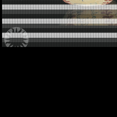
░░░░░░░░░░░░░░░░░░░░░░░░░░░░░░░░░░░░░░░░░░░░
▓▓▓▓▓▓▓▓▓▓▓▓▓▓▓▓▓▓▓▓▓▓▓▓▓▓▓▓▓▓▓▓▓▓▓▓▓▓▓▓▓▓▓▓
▒▒▒▒▒▒▒▒▒▒▒▒▒▒▒▒▒▒▒▒▒▒▒▒▒▒▒▒▒▒▒▒▒▒▒▒▒▒▒▒▒▒▒▒
░░░░░░░░░░░░░░░░░░░░░░░░░░░░░░░░░░░░░░░░░░░░
▓▓▓▓▓▓▓▓▓▓▓▓▓▓▓▓▓▓▓▓▓▓▓▓▓▓▓▓▓▓▓▓▓▓▓▓▓▓▓▓▓▓▓▓
▒▒▒▒▒▒▒▒▒▒▒▒▒▒▒▒▒▒▒▒▒▒▒▒▒▒▒▒▒▒▒▒▒▒▒▒▒▒▒▒▒▒▒▒
░░░░░░░░░░░░░░░░░░░░░░░░░░░░░░░░░░░░░░░░░░░░
▓▓▓▓▓▓▓▓▓▓▓▓▓▓▓▓▓▓▓▓▓▓▓▓▓▓▓▓▓▓▓▓▓▓▓▓▓▓▓▓▓▓▓▓
▒▒▒▒▒▒▒▒▒▒▒▒▒▒▒▒▒▒▒▒▒▒▒▒▒▒▒▒▒▒▒▒▒▒▒▒▒▒▒▒▒▒▒▒
░░░░░░░░░░░░░░░░░░░░░░░░░░░░░░░░░░░░░░░░░░░░