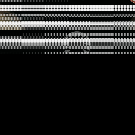
░░░░░░░░░░░░░░░░░░░░░░░░░░░░░░░░░░░░░░░░░░░░
▓▓▓▓▓▓▓▓▓▓▓▓▓▓▓▓▓▓▓▓▓▓▓▓▓▓▓▓▓▓▓▓▓▓▓▓▓▓▓▓▓▓▓▓
▒▒▒▒▒▒▒▒▒▒▒▒▒▒▒▒▒▒▒▒▒▒▒▒▒▒▒▒▒▒▒▒▒▒▒▒▒▒▒▒▒▒▒▒
░░░░░░░░░░░░░░░░░░░░░░░░░░░░░░░░░░░░░░░░░░░░
▓▓▓▓▓▓▓▓▓▓▓▓▓▓▓▓▓▓▓▓▓▓▓▓▓▓▓▓▓▓▓▓▓▓▓▓▓▓▓▓▓▓▓▓
▒▒▒▒▒▒▒▒▒▒▒▒▒▒▒▒▒▒▒▒▒▒▒▒▒▒▒▒▒▒▒▒▒▒▒▒▒▒▒▒▒▒▒▒
░░░░░░░░░░░░░░░░░░░░░░░░░░░░░░░░░░░░░░░░░░░░
▓▓▓▓▓▓▓▓▓▓▓▓▓▓▓▓▓▓▓▓▓▓▓▓▓▓▓▓▓▓▓▓▓▓▓▓▓▓▓▓▓▓▓▓
▒▒▒▒▒▒▒▒▒▒▒▒▒▒▒▒▒▒▒▒▒▒▒▒▒▒▒▒▒▒▒▒▒▒▒▒▒▒▒▒▒▒▒▒
░░░░░░░░░░░░░░░░░░░░░░░░░░░░░░░░░░░░░░░░░░░░