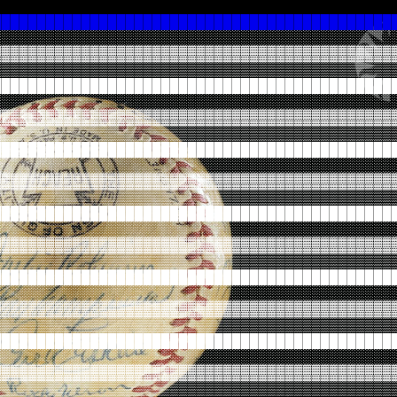
█████████████████████████████████████████████
░░░░░░░░░░░░░░░░░░░░░░░░░░░░░░░░░░░░░░░░░░░░░
▓▓▓▓▓▓▓▓▓▓▓▓▓▓▓▓▓▓▓▓▓▓▓▓▓▓▓▓▓▓▓▓▓▓▓▓▓▓▓▓▓▓▓▓▓
▒▒▒▒▒▒▒▒▒▒▒▒▒▒▒▒▒▒▒▒▒▒▒▒▒▒▒▒▒▒▒▒▒▒▒▒▒▒▒▒▒▒▒▒▒
█████████████████████████████████████████████
░░░░░░░░░░░░░░░░░░░░░░░░░░░░░░░░░░░░░░░░░░░░░
▓▓▓▓▓▓▓▓▓▓▓▓▓▓▓▓▓▓▓▓▓▓▓▓▓▓▓▓▓▓▓▓▓▓▓▓▓▓▓▓▓▓▓▓▓
▒▒▒▒▒▒▒▒▒▒▒▒▒▒▒▒▒▒▒▒▒▒▒▒▒▒▒▒▒▒▒▒▒▒▒▒▒▒▒▒▒▒▒▒▒
█████████████████████████████████████████████
░░░░░░░░░░░░░░░░░░░░░░░░░░░░░░░░░░░░░░░░░░░░░
▓▓▓▓▓▓▓▓▓▓▓▓▓▓▓▓▓▓▓▓▓▓▓▓▓▓▓▓▓▓▓▓▓▓▓▓▓▓▓▓▓▓▓▓▓
▒▒▒▒▒▒▒▒▒▒▒▒▒▒▒▒▒▒▒▒▒▒▒▒▒▒▒▒▒▒▒▒▒▒▒▒▒▒▒▒▒▒▒▒▒
█████████████████████████████████████████████
░░░░░░░░░░░░░░░░░░░░░░░░░░░░░░░░░░░░░░░░░░░░░
▓▓▓▓▓▓▓▓▓▓▓▓▓▓▓▓▓▓▓▓▓▓▓▓▓▓▓▓▓▓▓▓▓▓▓▓▓▓▓▓▓▓▓▓▓
▒▒▒▒▒▒▒▒▒▒▒▒▒▒▒▒▒▒▒▒▒▒▒▒▒▒▒▒▒▒▒▒▒▒▒▒▒▒▒▒▒▒▒▒▒
█████████████████████████████████████████████
░░░░░░░░░░░░░░░░░░░░░░░░░░░░░░░░░░░░░░░░░░░░░
▓▓▓▓▓▓▓▓▓▓▓▓▓▓▓▓▓▓▓▓▓▓▓▓▓▓▓▓▓▓▓▓▓▓▓▓▓▓▓▓▓▓▓▓▓
▒▒▒▒▒▒▒▒▒▒▒▒▒▒▒▒▒▒▒▒▒▒▒▒▒▒▒▒▒▒▒▒▒▒▒▒▒▒▒▒▒▒▒▒▒
█████████████████████████████████████████████
░░░░░░░░░░░░░░░░░░░░░░░░░░░░░░░░░░░░░░░░░░░░░
▓▓▓▓▓▓▓▓▓▓▓▓▓▓▓▓▓▓▓▓▓▓▓▓▓▓▓▓▓▓▓▓▓▓▓▓▓▓▓▓▓▓▓▓▓
▒▒▒▒▒▒▒▒▒▒▒▒▒▒▒▒▒▒▒▒▒▒▒▒▒▒▒▒▒▒▒▒▒▒▒▒▒▒▒▒▒▒▒▒▒