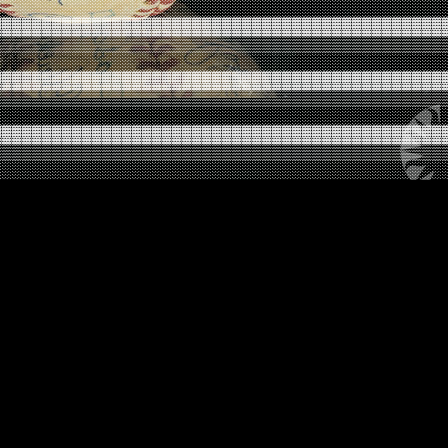
░░░░░░░░░░░░░░░░░░░░░░░░░░░░░░░░░░░░░░░░░░░░░
▓▓▓▓▓▓▓▓▓▓▓▓▓▓▓▓▓▓▓▓▓▓▓▓▓▓▓▓▓▓▓▓▓▓▓▓▓▓▓▓▓▓▓▓▓
▒▒▒▒▒▒▒▒▒▒▒▒▒▒▒▒▒▒▒▒▒▒▒▒▒▒▒▒▒▒▒▒▒▒▒▒▒▒▒▒▒▒▒▒▒
░░░░░░░░░░░░░░░░░░░░░░░░░░░░░░░░░░░░░░░░░░░░░
▓▓▓▓▓▓▓▓▓▓▓▓▓▓▓▓▓▓▓▓▓▓▓▓▓▓▓▓▓▓▓▓▓▓▓▓▓▓▓▓▓▓▓▓▓
▒▒▒▒▒▒▒▒▒▒▒▒▒▒▒▒▒▒▒▒▒▒▒▒▒▒▒▒▒▒▒▒▒▒▒▒▒▒▒▒▒▒▒▒▒
░░░░░░░░░░░░░░░░░░░░░░░░░░░░░░░░░░░░░░░░░░░░░
▓▓▓▓▓▓▓▓▓▓▓▓▓▓▓▓▓▓▓▓▓▓▓▓▓▓▓▓▓▓▓▓▓▓▓▓▓▓▓▓▓▓▓▓▓
▒▒▒▒▒▒▒▒▒▒▒▒▒▒▒▒▒▒▒▒▒▒▒▒▒▒▒▒▒▒▒▒▒▒▒▒▒▒▒▒▒▒▒▒▒
░░░░░░░░░░░░░░░░░░░░░░░░░░░░░░░░░░░░░░░░░░░░░